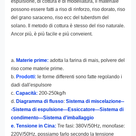
espulsione, di cottura e di modellatura, il materiale 
possono essere fatti a riso di rinforzo, riso dorato, riso 
del grano saraceno, riso ecc del tuberdsm del 
solano. Il metodo di cottura è stesso del riso naturale. 
Ancor più, è più facile e più conveient.
a. 
Materie prime:
 adotta la farina di mais, polvere del 
riso come materie prime.
b. 
Prodotti:
 le forme differenti sono fatte regolando i 
dadi dall'espulsore
c. 
Capacità:
 200-250kg/h
d. 
Diagramma di flusso
: 
Sistema di miscelazione--
-Sistema di espulsione---Essiccatore---Sistema di 
condimento---Sistema d'imballaggio
e. Tensione in Cina:
 Tre fasi: 380V/50Hz, monofase: 
220V/50Hz, possiamo farlo secondo la tensione 