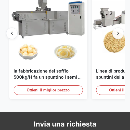
la fabbricazione del soffio
Linea di produzi
500kg/H fa un spuntino i semi di
spuntini della ta
produzione completamente
istantanea del
automatici
10000pcs/8h
Ottieni il miglior prezzo
Ottieni il m
Invia una richiesta