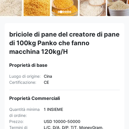
briciole di pane del creatore di pane
di 100kg Panko che fanno
macchina 120kg/H
Proprietà di base
Luogo di origine:
Cina
Certificazione:
CE
Proprietà Commerciali
Quantità minima
1 INSIEME
di ordine:
Prezzo:
USD 10000-50000
Termini di
L/C, D/A, D/P, T/T, MoneyGram,