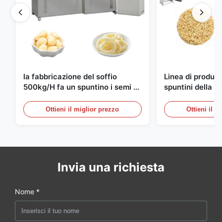
la fabbricazione del soffio
Linea di produzi
500kg/H fa un spuntino i semi di
spuntini della ta
produzione completamente
istantanea del
automatici
10000pcs/8h
Ottieni il miglior prezzo
Ottieni il m
Invia una richiesta
Nome *