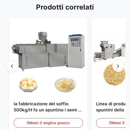
Prodotti correlati
la fabbricazione del soffio
Linea di produzi
500kg/H fa un spuntino i semi di
spuntini della ta
produzione completamente
istantanea del
automatici
10000pcs/8h
Ottieni il miglior prezzo
Ottieni il m