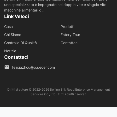
uno specializzato è impegnato nel doppio vite e singolo vite
macchine alimentari di...
Link Veloci
Casa
Prodotti
Chi Siamo
Fatory Tour
Controllo Di Qualità
Contattaci
Notizie
Contattaci
feliciazhou@pa.ecer.com
Diritti d'autore © 2022-2026 Beijing Silk Road Enterprise Management
Services Co., Ltd.. Tutti i diritti riservati