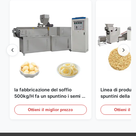
la fabbricazione del soffio
Linea di produzi
500kg/H fa un spuntino i semi di
spuntini della ta
produzione completamente
istantanea del
automatici
10000pcs/8h
Ottieni il miglior prezzo
Ottieni il m