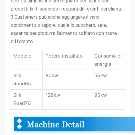
ecc. La dimensione del regolato del canbe dei 
prodotti finiti secondo i requisiti differenti dei clienti.
3.Customers può anche aggiungere il vario 
condimento o sapore, quale lo zucchero, sale, 
essenza per produrre l'alimento soffiato con taste 
differente
Modello
Potere installato
Consumo di
energia
Silk
80kw
56kw
Road65
Silk
128kw
90kw
Road70