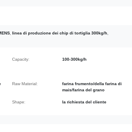
EMENS
,
linea di produzione dei chip di tortiglia 300kg/h
,
Capacity:
100-300kg/h
e
Raw Material:
farina frumento/della farina di
mais/farina del grano
Shape:
la richiesta del cliente