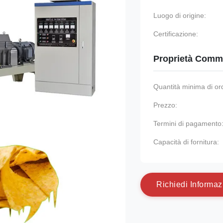
Luogo di origine:
Certificazione:
Proprietà Comme
Quantità minima di or
Prezzo:
Termini di pagamento
Capacità di fornitura:
R
i
c
h
i
e
d
i
I
n
f
o
r
m
a
z