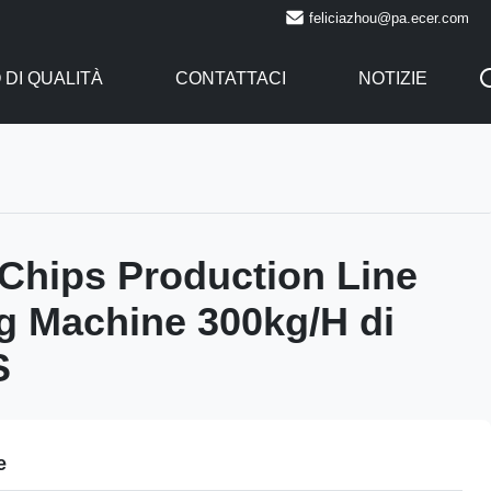
feliciazhou@pa.ecer.com
DI QUALITÀ
CONTATTACI
NOTIZIE
a Chips Production Line
g Machine 300kg/H di
S
e