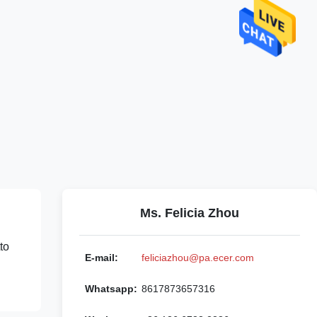
Ms. Felicia Zhou
to
E-mail:
feliciazhou@pa.ecer.com
Whatsapp:
8617873657316