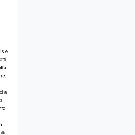
s e 
ti 
ta 
e, 
che 
o 
to 
n 
ti 