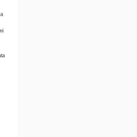
a 
i 
ta 