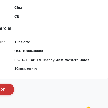
Cina
CE
rciali
dine:
1 insieme
USD 10000-50000
:
L/C, D/A, D/P, T/T, MoneyGram, Western Union
10sets/month
i
o
n
i