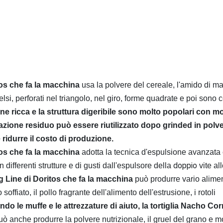
os che fa la macchina
 usa la polvere del cereale, l'amido di mai
i, perforati nel triangolo, nel giro, forme quadrate e poi sono cot
one ricca e la struttura digeribile sono molto popolari con mol
razione residuo può essere riutilizzato dopo grinded in polver
idurre il costo di produzione.
os che fa la macchina
 adotta la tecnica d'espulsione avanzata 
 doppio 
differenti strutture e di gusti dall'espulsore della
vite all
 Line di Doritos che fa la macchina
 può produrre vario alimen
fiato, il pollo fragrante dell'alimento dell'estrusione, i rotoli 
do le muffe e le attrezzature di aiuto,
 la tortiglia Nacho Cor
uò anche produrre la polvere nutrizionale, il gruel del grano e mol