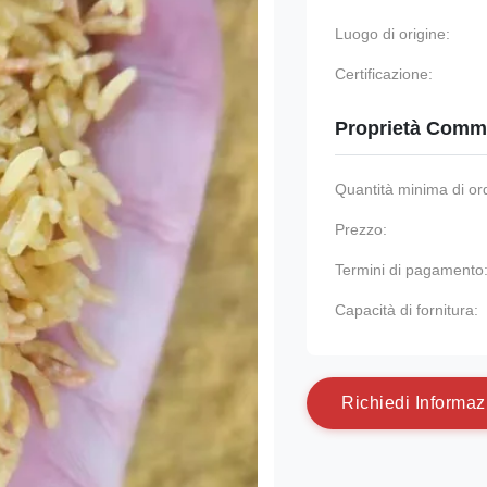
Luogo di origine:
Certificazione:
Proprietà Comme
Quantità minima di or
Prezzo:
Termini di pagamento
Capacità di fornitura:
R
i
c
h
i
e
d
i
I
n
f
o
r
m
a
z