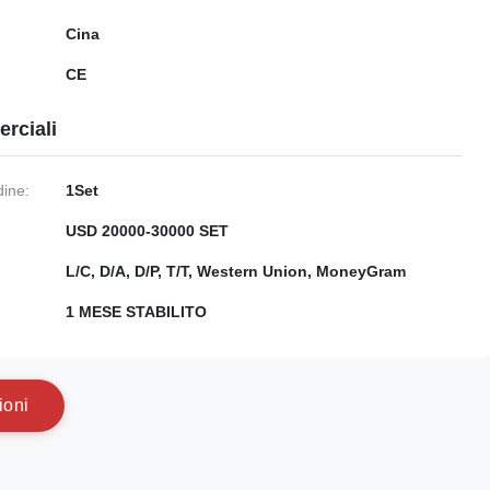
Cina
CE
rciali
dine:
1Set
USD 20000-30000 SET
:
L/C, D/A, D/P, T/T, Western Union, MoneyGram
1 MESE STABILITO
i
o
n
i