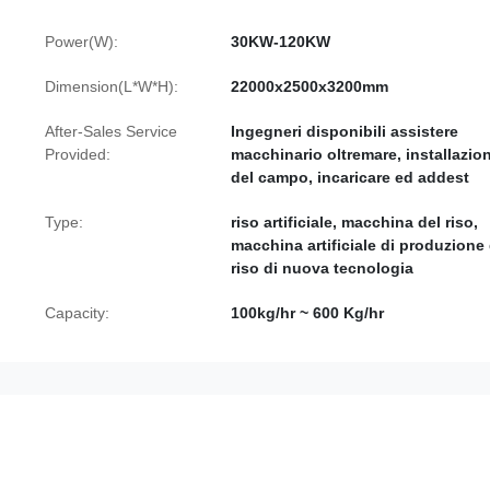
Power(W):
30KW-120KW
Dimension(L*W*H):
22000x2500x3200mm
After-Sales Service
Ingegneri disponibili assistere
Provided:
macchinario oltremare, installazio
del campo, incaricare ed addest
Type:
riso artificiale, macchina del riso,
macchina artificiale di produzione 
riso di nuova tecnologia
Capacity:
100kg/hr ~ 600 Kg/hr