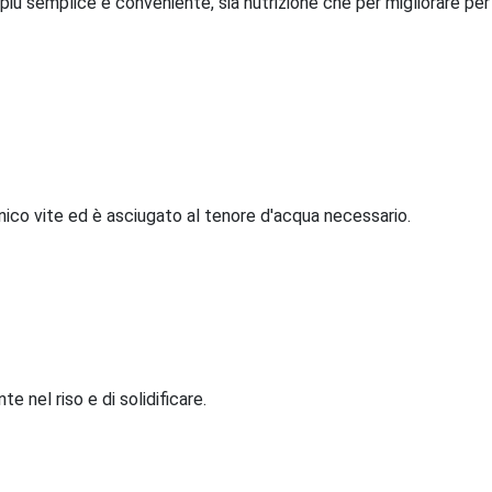
più semplice e conveniente, sia nutrizione che per migliorare per 
 unico vite ed è asciugato al tenore d'acqua necessario.
e nel riso e di solidificare.