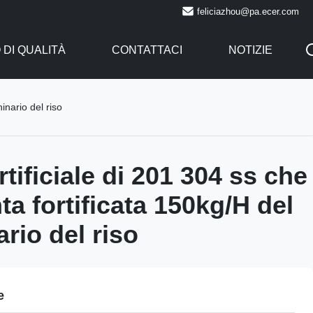
feliciazhou@pa.ecer.com
DI QUALITÀ
CONTATTACI
NOTIZIE
inario del riso
rtificiale di 201 304 ss che
nta fortificata 150kg/H del
rio del riso
e