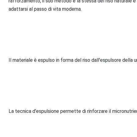
rafforzamento, il suo metodo è la stessa del riso naturale e 
adattarsi al passo di vita moderna.
Il materiale è espulso in forma del riso dall'espulsore della
La tecnica d'espulsione permette di rinforzare il micronutrient