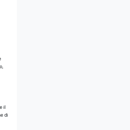
 
, 
 il 
e di 