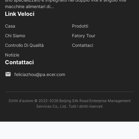
macchine alimentari di...
Link Veloci
Casa
Prodotti
Chi Siamo
Fatory Tour
Controllo Di Qualità
Contattaci
Notizie
Contattaci
feliciazhou@pa.ecer.com
Diritti d'autore © 2022-2026 Beijing Silk Road Enterprise Management
Services Co., Ltd.. Tutti i diritti riservati