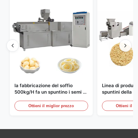
la fabbricazione del soffio
Linea di produzi
500kg/H fa un spuntino i semi di
spuntini della ta
produzione completamente
istantanea del
automatici
10000pcs/8h
Ottieni il miglior prezzo
Ottieni il m