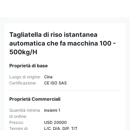
Tagliatella di riso istantanea
automatica che fa macchina 100 -
500kg/H
Proprietà di base
Luogo di origine:
Cina
Certificazione:
CE ISO SAS
Proprietà Commerciali
Quantità minima
insiemi 1
di ordine:
Prezzo:
USD 20000
Termini di
L/C, D/A, D/P, T/T