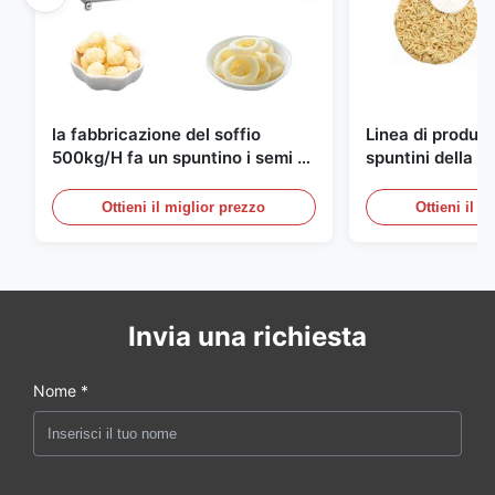
la fabbricazione del soffio
Linea di produzi
500kg/H fa un spuntino i semi di
spuntini della ta
produzione completamente
istantanea del
automatici
10000pcs/8h
Ottieni il miglior prezzo
Ottieni il m
Invia una richiesta
Nome *