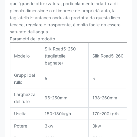
quell'grande attrezzatura, particolarmente adatto a di
piccola dimensione o di imprese de proprietà auto, la
tagliatella istantanea ondulata prodotta da questa linea
tenace, regolare e trasparente, è molto facile da essere
saturato dall'acqua.
Parametri del prodotto
Silk Road5-250
Modello
(tagliatelle
Silk Road5-260
bagnate)
Gruppi del
5
5
rullo
Larghezza
96-250mm
138-260mm
del rullo
Uscita
150-180kg/h
170-200kg/h
Potere
3kw
3kw