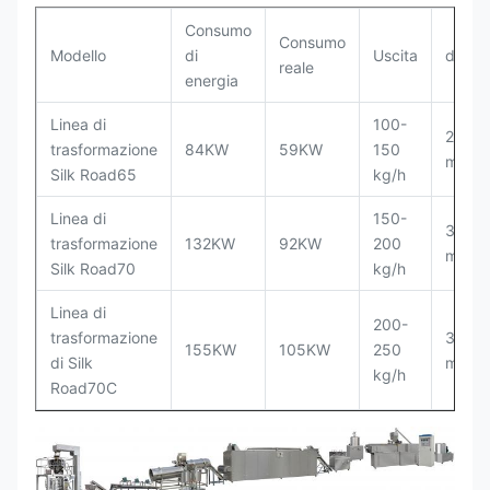
Consumo
Consumo
Modello
di
Uscita
dimen
reale
energia
Linea di
100-
2500
trasformazione
84KW
59KW
150
millim
Silk Road65
kg/h
Linea di
150-
3000
trasformazione
132KW
92KW
200
millim
Silk Road70
kg/h
Linea di
200-
trasformazione
3500
155KW
105KW
250
di Silk
millim
kg/h
Road70C