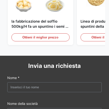
la fabbricazione del soffio
Linea di produzi
500kg/H fa un spuntino i semi di
spuntini della ta
produzione completamente
istantanea del
automatici
10000pcs/8h
Ottieni il miglior prezzo
Ottieni il m
Invia una richiesta
Nome *
Nome della società