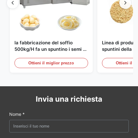
la fabbricazione del soffio
Linea di produzi
500kg/H fa un spuntino i semi di
spuntini della ta
produzione completamente
istantanea del
automatici
10000pcs/8h
Ottieni il miglior prezzo
Ottieni il m
Invia una richiesta
Nome *